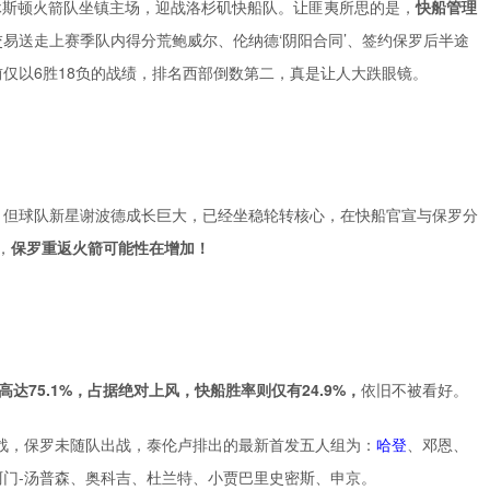
，休斯顿火箭队坐镇主场，迎战洛杉矶快船队。让匪夷所思的是，
快船管理
易送走上赛季队内得分荒鲍威尔、伦纳德‘阴阳合同’、签约保罗后半途
仅以6胜18负的战绩，排名西部倒数第二，真是让人大跌眼镜。
，但球队新星谢波德成长巨大，已经坐稳轮转核心，在快船官宣与保罗分
，
保罗重返火箭可能性在增加！
达75.1%，占据绝对上风，快船胜率则仅有24.9%，
依旧不被看好。
战，保罗未随队出战，泰伦卢排出的最新首发五人组为：
哈登
、邓恩、
门-汤普森、奥科吉、杜兰特、小贾巴里史密斯、申京。