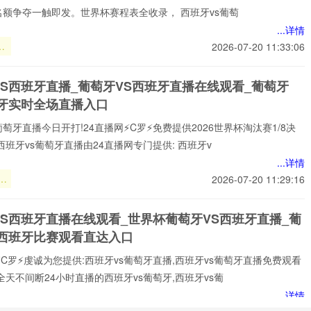
究
名额争夺一触即发。世界杯赛程表全收录， 西班牙vs葡萄
...详情
逆
2026-07-20 11:33:06
小
战
VS西班牙直播_葡萄牙VS西班牙直播在线观看_葡萄牙
与
班牙实时全场直播入口
方
葡萄牙直播今日开打!24直播网⚡️C罗⚡️免费提供2026世界杯淘汰赛1/8决
西班牙vs葡萄牙直播由24直播网专门提供: 西班牙v
...详情
十
2026-07-20 11:29:16
：
神
VS西班牙直播在线观看_世界杯葡萄牙VS西班牙直播_葡
》
S西班牙比赛观看直达入口
⚡️C罗⚡️虔诚为您提供:西班牙vs葡萄牙直播,西班牙vs葡萄牙直播免费观看
全天不间断24小时直播的西班牙vs葡萄牙,西班牙vs葡
...详情