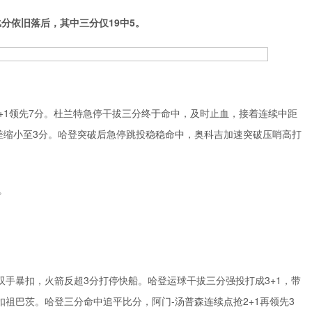
比分依旧落后，其中三分仅19中5。
+1领先7分。杜兰特急停干拔三分终于命中，及时止血，接着连续中距
差缩小至3分。哈登突破后急停跳投稳稳命中，奥科吉加速突破压哨高打
。
双手暴扣，火箭反超3分打停快船。哈登运球干拔三分强投打成3+1，带
祖巴茨。哈登三分命中追平比分，阿门-汤普森连续点抢2+1再领先3