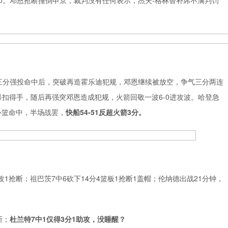
0。邓恩抢断撞倒申京，裁判没有任何表示，杰夫-格林替补席不满判罚
三分强投命中后，突破再造霍乐迪犯规，邓恩继续被放空，争气三分两连
暴扣得手，随后再强突邓恩造成犯规，火箭回敬一波6-0进攻波。哈登急
补篮命中，半场战罢，
快船54-51反超火箭3分。
攻1抢断；祖巴茨7中6砍下14分4篮板1抢断1盖帽；伦纳德出战21分钟，
断；
杜兰特7中1仅得3分1助攻，没睡醒？