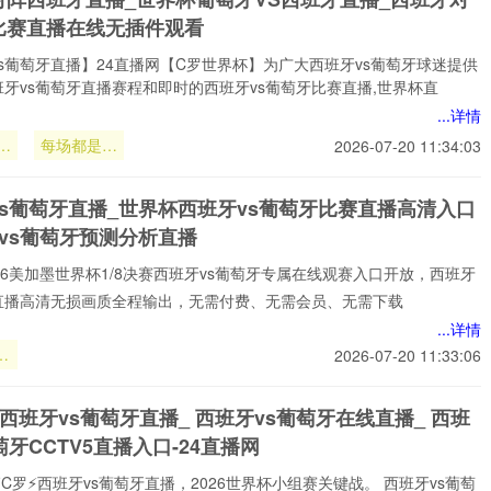
比赛直播在线无插件观看
s葡萄牙直播】24直播网【C罗世界杯】为广大西班牙vs葡萄牙球迷提供
牙vs葡萄牙直播赛程和即时的西班牙vs葡萄牙比赛直播,世界杯直
...详情
暗
每场都是生
2026-07-20 11:34:03
6
死局
强
vs葡萄牙直播_世界杯西班牙vs葡萄牙比赛直播高清入口
vs葡萄牙预测分析直播
️2026美加墨世界杯1/8决赛西班牙vs葡萄牙专属在线观赛入口开放，西班牙
牙直播高清无损画质全程输出，无需付费、无需会员、无需下载
...详情
微
2026-07-20 11:33:06
退
6
 西班牙vs葡萄牙直播_ 西班牙vs葡萄牙在线直播_ 西班
员
萄牙CCTV5直播入口-24直播网
性
调
⚡️C罗⚡️西班牙vs葡萄牙直播，2026世界杯小组赛关键战。 西班牙vs葡萄