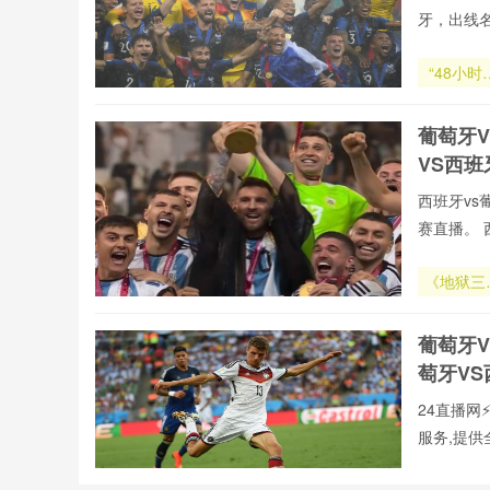
控机理研
牙，出线
**
“48小时
转引擎：
组赛收官
葡萄牙
体能唤醒
VS西
战术再编
案”
西班牙vs
赛直播。 
《地狱三
六个昼夜
捧起大力
葡萄牙
杯的涅槃
萄牙V
24直播网
服务,提供