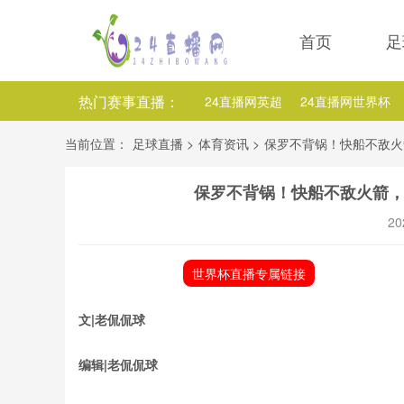
首页
足
热门赛事直播：
24直播网英超
24直播网世界杯
24直播网意甲
24直播网法甲
当前位置：
足球直播
>
体育资讯
>
保罗不背锅！快船不敌火
保罗不背锅！快船不敌火箭，
20
世界杯直播专属链接
文|老侃侃球
编辑|老侃侃球