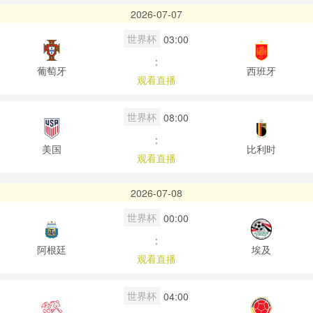
2026-07-07
世界杯
03:00
:
葡萄牙
西班牙
观看直播
世界杯
08:00
:
美国
比利时
观看直播
2026-07-08
世界杯
00:00
:
阿根廷
埃及
观看直播
世界杯
04:00