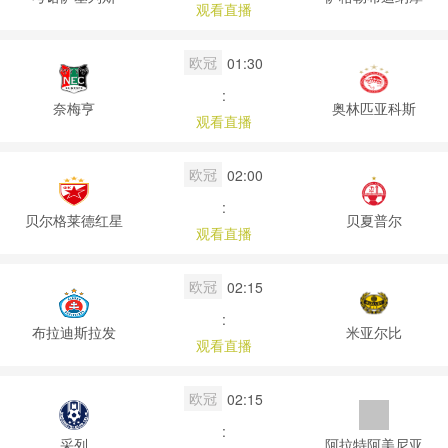
观看直播
欧冠
01:30
:
奈梅亨
奥林匹亚科斯
观看直播
欧冠
02:00
:
贝尔格莱德红星
贝夏普尔
观看直播
欧冠
02:15
:
布拉迪斯拉发
米亚尔比
观看直播
欧冠
02:15
:
采列
阿拉特阿美尼亚