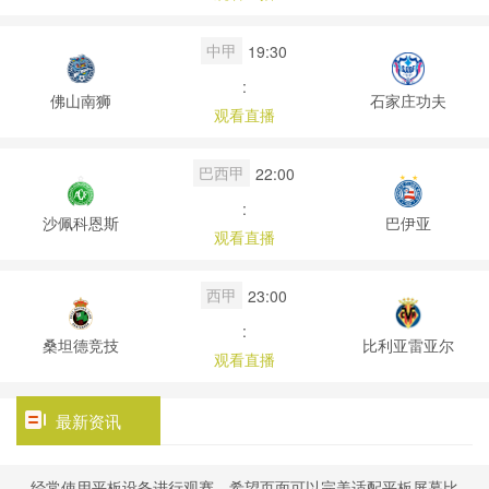
中甲
19:30
:
佛山南狮
石家庄功夫
观看直播
巴西甲
22:00
:
沙佩科恩斯
巴伊亚
观看直播
西甲
23:00
:
桑坦德竞技
比利亚雷亚尔
观看直播
最新资讯
经常使用平板设备进行观赛，希望页面可以完美适配平板屏幕比