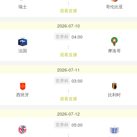
:
瑞士
哥伦比亚
观看直播
2026-07-10
世界杯
04:00
:
法国
摩洛哥
观看直播
2026-07-11
世界杯
03:00
:
西班牙
比利时
观看直播
2026-07-12
世界杯
05:00
: