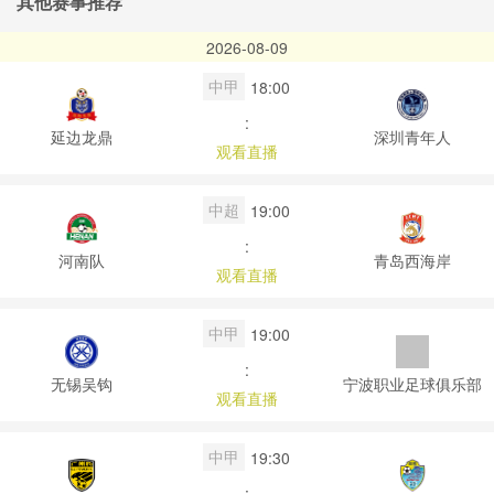
其他赛事推荐
2026-08-09
中甲
18:00
:
延边龙鼎
深圳青年人
观看直播
中超
19:00
:
河南队
青岛西海岸
观看直播
中甲
19:00
:
无锡吴钩
宁波职业足球俱乐部
观看直播
中甲
19:30
: