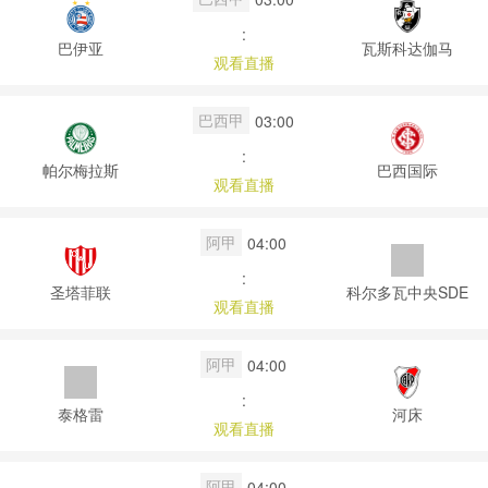
:
巴伊亚
瓦斯科达伽马
观看直播
巴西甲
03:00
:
帕尔梅拉斯
巴西国际
观看直播
阿甲
04:00
:
圣塔菲联
科尔多瓦中央SDE
观看直播
阿甲
04:00
:
泰格雷
河床
观看直播
阿甲
04:00