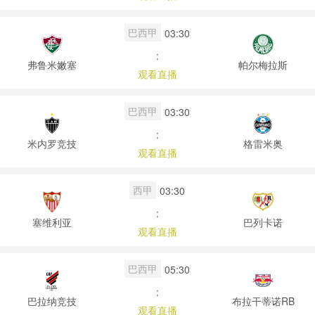
巴西甲
03:30
:
弗鲁米嫩塞
帕尔梅拉斯
观看直播
巴西甲
03:30
:
米内罗竞技
格雷米奥
观看直播
西甲
03:30
:
塞维利亚
巴列卡诺
观看直播
巴西甲
05:30
:
巴拉纳竞技
布拉干蒂诺RB
观看直播