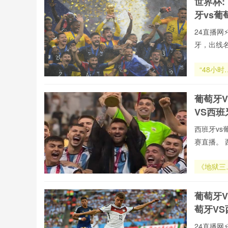
世界杯:
世界杯球
牙vs葡
瞬时抓地
能的耦合
24直播网
控机理研
牙，出线
**
“48小时
转引擎：
组赛收官
葡萄牙
体能唤醒
VS西
战术再编
案”
西班牙vs
赛直播。 
《地狱三
六个昼夜
捧起大力
葡萄牙
杯的涅槃
萄牙V
24直播网