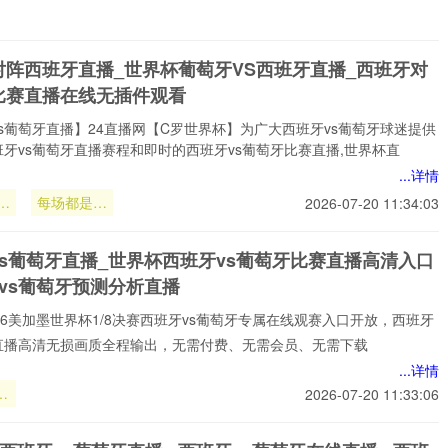
对阵西班牙直播_世界杯葡萄牙VS西班牙直播_西班牙对
比赛直播在线无插件观看
s葡萄牙直播】24直播网【C罗世界杯】为广大西班牙vs葡萄牙球迷提供
牙vs葡萄牙直播赛程和即时的西班牙vs葡萄牙比赛直播,世界杯直
...详情
暗
每场都是生
2026-07-20 11:34:03
6
死局
强
vs葡萄牙直播_世界杯西班牙vs葡萄牙比赛直播高清入口
vs葡萄牙预测分析直播
️2026美加墨世界杯1/8决赛西班牙vs葡萄牙专属在线观赛入口开放，西班牙
牙直播高清无损画质全程输出，无需付费、无需会员、无需下载
...详情
微
2026-07-20 11:33:06
退
6