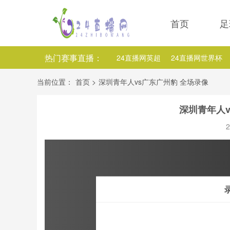
首页
足
热门赛事直播：
24直播网英超
24直播网世界杯
24直播网意甲
24直播网法甲
当前位置：
首页
>
深圳青年人vs广东广州豹 全场录像
深圳青年人v
2