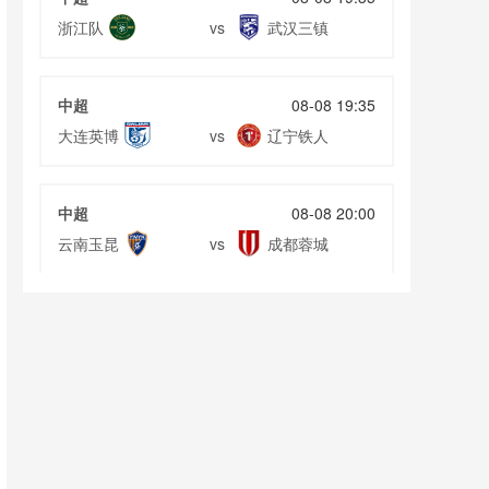
浙江队
武汉三镇
vs
中超
08-08 19:35
大连英博
辽宁铁人
vs
中超
08-08 20:00
云南玉昆
成都蓉城
vs
中甲
08-08 20:00
定南赣联
大连鲲城
vs
巴西甲
08-09 03:00
格雷米奥
圣保罗
vs