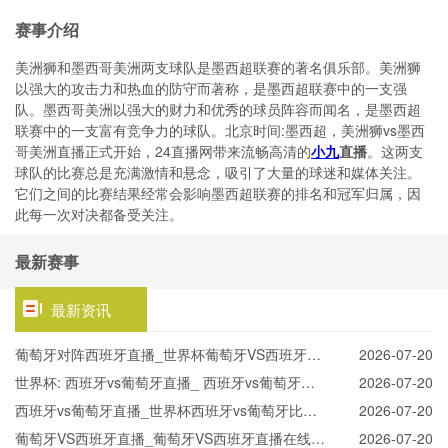
赛事介绍
美洲狮和墨西哥美洲两支球队是墨西超联赛的著名俱乐部。美洲狮
以强大的攻击力和热血的防守而著称，是墨西超联赛中的一支强
队。墨西哥美洲以强大的财力和优秀的球员阵容而闻名，是墨西超
联赛中的一支富有竞争力的球队。北京时间:墨西超，美洲狮vs墨西
哥美洲直播正式开始，24直播网带来流畅高清的
小九
直播
。这两支
球队的比赛总是充满激情和悬念，吸引了大量的球迷和媒体关注。
它们之间的比赛结果经常会影响墨西超联赛的排名和冠军归属，因
此每一次对决都备受关注。
最新赛事
最新资讯
葡萄牙对阵西班牙直播_世界杯葡萄牙VS西班牙直
2026-07-20
播_西班牙对葡萄牙比赛直播在线无插件观看
世界杯: 西班牙vs葡萄牙直播_ 西班牙vs葡萄牙在
2026-07-20
线直播_ 西班牙vs葡萄牙CCTV5直播入口-24直播
西班牙vs葡萄牙直播_世界杯西班牙vs葡萄牙比赛
2026-07-20
网
直播高清入口_西班牙vs葡萄牙预测分析直播
葡萄牙VS西班牙直播_葡萄牙VS西班牙直播在线观
2026-07-20