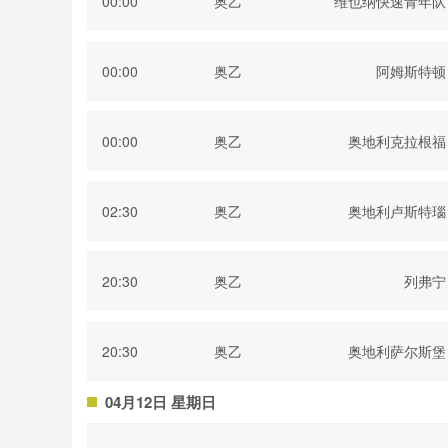
00:00
奥乙
维也纳快速青年队
00:00
奥乙
阿姆斯特顿
00:00
奥乙
奥地利克拉根福
02:30
奥乙
奥地利卢斯特瑙
20:30
奥乙
列弗宁
20:30
奥乙
奥地利萨尔斯堡
04月12日 星期日