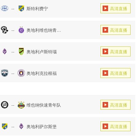
--
斯特利费宁
高清直播
--
奥地利维也纳青年
高清直播
队
--
奥地利卢斯特瑙
高清直播
--
奥地利克拉根福
高清直播
--
维也纳快速青年队
高清直播
--
奥地利萨尔斯堡
高清直播