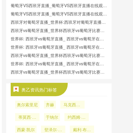
牙直播_葡萄牙VS西班牙比赛观看直达入口
葡萄牙VS西班牙直播_葡萄牙VS西班牙直播在线观看
_葡萄牙VS西班牙实时全场直播入口
葡萄牙VS西班牙直播_葡萄牙VS西班牙直播在线观看
_葡萄牙VS西班牙实时全场直播入口
西班牙对葡萄牙直播_世界杯:西班牙对葡萄牙直播免
费观看直播_世界杯西班牙对葡萄牙直播在线观看高
西班牙vs葡萄牙直播_世界杯西班牙vs葡萄牙比赛直
清无插件
播高清入口_西班牙vs葡萄牙预测分析直播
世界杯: 西班牙vs葡萄牙直播_ 西班牙vs葡萄牙在线
直播_ 西班牙vs葡萄牙CCTV5直播入口-24直播网
世界杯: 西班牙vs葡萄牙直播_ 西班牙vs葡萄牙在线
直播_ 西班牙vs葡萄牙CCTV5直播入口-24直播网
西班牙vs葡萄牙直播_世界杯西班牙vs葡萄牙比赛直
播高清入口_西班牙vs葡萄牙预测分析直播
世界杯: 西班牙vs葡萄牙直播_ 西班牙vs葡萄牙在线
直播_ 西班牙vs葡萄牙CCTV5直播入口-24直播网
西班牙vs葡萄牙直播_世界杯西班牙vs葡萄牙比赛直
播高清入口_西班牙vs葡萄牙预测分析直播
奥乙资讯热门标签
奥尔索里尼
齐赫
马克西姆·
德奎珀
蒂莫西·卡
于纳尔
约西姆·安
斯塔涅
德森
西蒙·凯尔
登泽尔·邓
戴利·布林