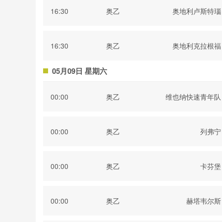
16:30
奥乙
奥地利卢斯特瑙
16:30
奥乙
奥地利克拉根福
05月09日 星期六
00:00
奥乙
维也纳快速青年队
00:00
奥乙
列弗宁
00:00
奥乙
卡芬堡
00:00
奥乙
赫塔韦尔斯