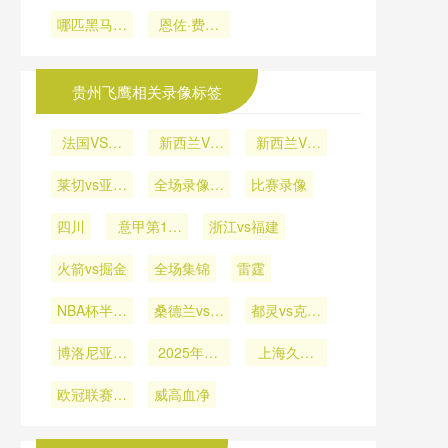
极限**
杯分组命名
杯金靴终极
化分析
赛场一战成
<br /> **实
2026世界
供电
悬念：颁奖
哪匹黑马将
如何延续
恩佐·费尔
名？
杯：性别平
时热区解
夜谁能捧起
掀翻传统豪
62年历史
南德斯：
等在绿茵场
码：2026
射手王奖
传统
门？
2026世界
世界杯如何
上再下一城
杯？
杯阿根廷中
用芯片重塑
贵州飞鹰相关录像标签
场新舵手
球员跑动轨
迹**
法国VS伊
新西兰VS
新西兰VS
拉克直播法
埃及新西兰
埃及直播新
莱切vs亚特
国VS伊拉
全场录像回
VS埃及直
比赛录像
西兰VS埃
克在线直播
兰大
播
放
及在线直播
四川
意甲第16
浙江vs福建
轮
火箭vs掘金
全场集锦
雷霆
NBA杯半决
桑德兰vs纽
都灵vs克雷
赛
卡斯尔联
莫内塞
博洛尼亚vs
2025年12
上海久事
帕尔马
月4日
U19vs福建
欧冠联赛阶
威高血净
浔兴U19
段第5轮