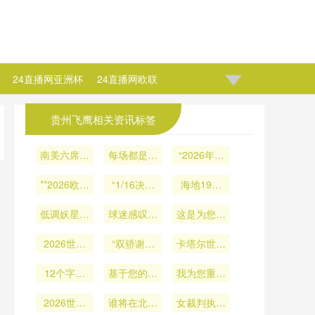
24直播网亚洲杯
24直播网欧联
贵州飞鹰相关资讯标签
南美六席暗
每场都是生
“2026年世
战：2026
死局
界杯场地安
世预赛十强
**2026欧预
“1/16决赛
海地19岁
全标准验
赛附加赛：
争霸
纪元：世界
证：吉列体
中场身价暴
绝境突围战
低调妖星或
杯夺冠概率
球迷感叹：
育场草坪抗
这是为您重
涨
成今夏转会
模型的新范
VIP座席“瞬
滑性能达标
拟的标题：
市场最大黑
2026世界
“双骄谢幕
式重构”
间就位”
卡塔尔世界
<br /> <br
性评估”
/> **0.8秒
杯小组第三
马
战：葡阿宿
杯“零碳承
闪电战！哈
名积分权重
12个字母
基于您的需
命对决
我为您重写
诺”：全部
兰德刷新足
与晋级概率
的轮回：
求
16座场馆
的标题如
坛最快进球
的关联性量
2026世界
2026世界
谁将在北美
女裁判执裁
下：<br />
100%光伏